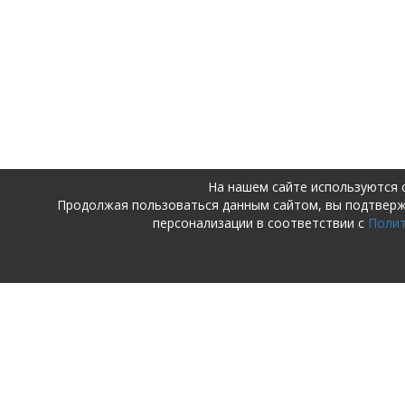
На нашем сайте используются 
Продолжая пользоваться данным сайтом, вы подтвер
персонализации в соответствии с
Поли
ПОСТУПАЮЩИМ
ДЕТСКИЙ 
ШКОЛА
Поступающим в детский сад и