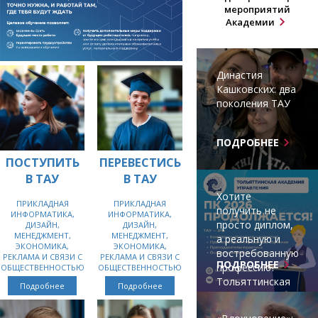
мероприятий
Академии
Династия
Кашковских: два
поколения ТАУ
ПОДРОБНЕЕ
ПОСТУПИТЬ
ПЕРЕВЕСТИСЬ
В ТАУ
В ТАУ
Хотите
ПРИКЛАДНАЯ
ПРИКЛАДНАЯ
получить не
ИНФОРМАТИКА,
ИНФОРМАТИКА,
просто диплом,
ДИЗАЙН,
ДИЗАЙН,
МЕНЕДЖМЕНТ,
МЕНЕДЖМЕНТ,
а реальную и
ЭКОНОМИКА,
ЭКОНОМИКА,
востребованную
РЕКЛАМА И СВЯЗИ С
РЕКЛАМА И СВЯЗИ С
ПОДРОБНЕЕ
профессию?
ОБЩЕСТВЕННОСТЬЮ
ОБЩЕСТВЕННОСТЬЮ
Тольяттинская
Подробнее
Подробнее
академия
управления —