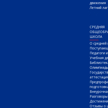
движения
Летний лаг
СРЕДНЯЯ
ОБЩЕОБР
ШКОЛА
О cредней
Поступаю
Педагоги 
Учебная д
Библиотек
Олимпиад
Государст
аттестаци
Предпрофи
подготовк
Внеурочна
Разговоры
Достижен
Отзывы о 