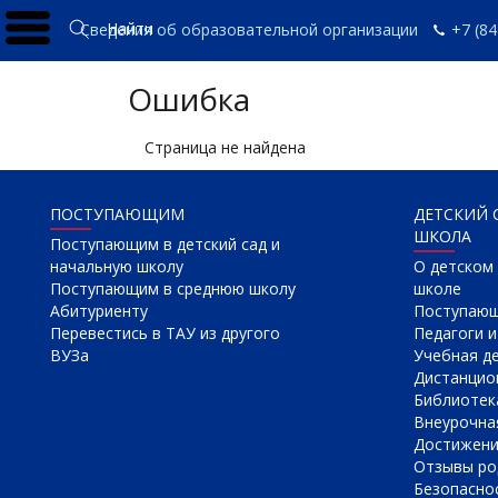
Найти
Сведения об образовательной организации
+7 (84
Ошибка
Страница не найдена
ПОСТУПАЮЩИМ
ДЕТСКИЙ 
ШКОЛА
Поступающим в детский сад и
начальную школу
О детском 
Поступающим в среднюю школу
школе
Абитуриенту
Поступаю
Перевестись в ТАУ из другого
Педагоги и
ВУЗа
Учебная д
Дистанцио
Библиотек
Внеурочна
Достижен
Отзывы ро
Безопасно