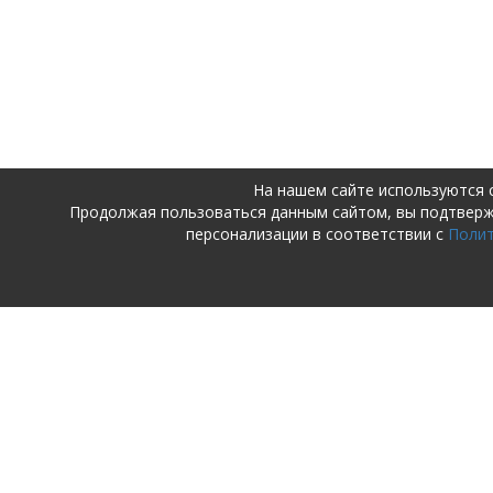
На нашем сайте используются 
Продолжая пользоваться данным сайтом, вы подтвер
персонализации в соответствии с
Поли
ПОСТУПАЮЩИМ
ДЕТСКИЙ 
ШКОЛА
Поступающим в детский сад и
начальную школу
О детском 
Поступающим в среднюю школу
школе