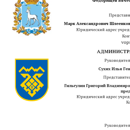
Федорищев Вячес
Представи
Марк Александрович Шлеенко
Юридический адрес учред
Кон
vop
АДМИНИСТРА
Руководител
Сухих Илья Ген
Представите
Гильгулин Григорий Владимиро
пред
Юридический адрес учред
К
Руководител