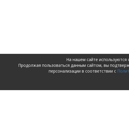
На нашем сайте используются 
Продолжая пользоваться данным сайтом, вы подтвер
персонализации в соответствии с
Поли
ПОСТУПАЮЩИМ
ДЕТСКИЙ 
ШКОЛА
Поступающим в детский сад и