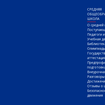
СРЕДНЯЯ
ОБЩЕОБР
ШКОЛА
О cредней
Поступаю
Педагоги 
Учебная д
Библиотек
Олимпиад
Государст
аттестаци
Предпрофи
подготовк
Внеурочна
Разговоры
Достижен
Отзывы о 
Безопасно
движения