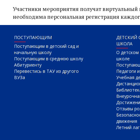
Участники мероприятия получат виртуальный н
необходима персональная регистрация каждог
ПОСТУПАЮЩИМ
ДЕТСКИЙ 
ШКОЛА
Поступающим в детский сад и
начальную школу
О детском 
Поступающим в среднюю школу
школе
Абитуриенту
Поступаю
Перевестись в ТАУ из другого
Педагоги и
ВУЗа
Учебная д
Дистанцио
Библиотек
Внеурочна
Достижен
Отзывы ро
Безопасно
движения
Летний лаг