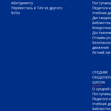
Абитуриенту
Поступаю
Перевестись в ТАУ из другого
Педагоги и
ВУЗа
Учебная д
Дистанцио
Библиотек
Внеурочна
Достижен
Отзывы ро
Безопасно
движения
Летний лаг
СРЕДНЯЯ
ОБЩЕОБР
ШКОЛА
О cредней
Поступаю
Педагоги 
Учебная д
Библиотек