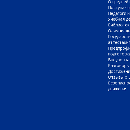
О cредней
Поступаю
Педагоги 
Учебная д
Библиотек
Олимпиад
Государст
аттестаци
Предпрофи
подготовк
Внеурочна
Разговоры
Достижен
Отзывы о 
Безопасно
движения