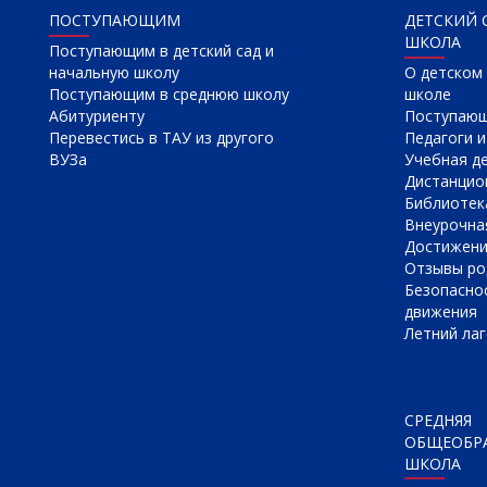
ПОСТУПАЮЩИМ
ДЕТСКИЙ 
ШКОЛА
Поступающим в детский сад и
начальную школу
О детском 
Поступающим в среднюю школу
школе
Абитуриенту
Поступаю
Перевестись в ТАУ из другого
Педагоги и
ВУЗа
Учебная д
Дистанцио
Библиотек
Внеурочна
Достижен
Отзывы ро
Безопасно
движения
Летний лаг
СРЕДНЯЯ
ОБЩЕОБР
ШКОЛА