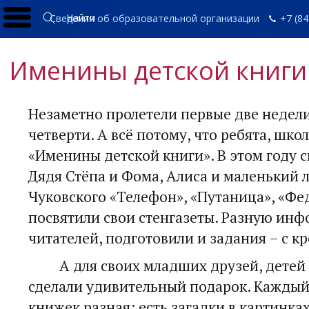
Найти
Сведения об образовательной организации
+7 (84
Именины детской книги
Незаметно пролетели первые две недели
четверти. А всё потому, что ребята, шко
«Именины детской книги». В этом году 
Дядя Стёпа и Фома, Алиса и маленький л
Чуковского «Телефон», «Путаница», «Фе
посвятили свои стенгазеты. Разную ин
читателей, подготовили и задания – с к
А для своих младших друзей, детей и
сделали удивительный подарок. Каждый
книжек разная: есть загадки в картинка