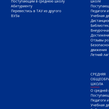
Поступающим в среднюю школу
школе
Абитуриенту
Поступаю
Перевестись в ТАУ из другого
Педагоги и
ВУЗа
Учебная д
Дистанцио
Библиотек
Внеурочна
Достижен
Отзывы ро
Безопасно
движения
Летний лаг
СРЕДНЯЯ
ОБЩЕОБР
ШКОЛА
О cредней
Поступаю
Педагоги 
Учебная д