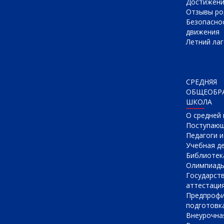
Достижен
Отзывы ро
Безопасно
движения
Летний лаг
СРЕДНЯЯ
ОБЩЕОБР
ШКОЛА
О cредней
Поступаю
Педагоги 
Учебная д
Библиотек
Олимпиад
Государст
аттестаци
Предпрофи
подготовк
Внеурочна