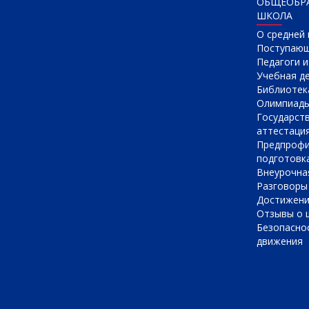
ОБЩЕОБР
ШКОЛА
О cредней
Поступаю
Педагоги 
Учебная д
Библиотек
Олимпиад
Государст
аттестаци
Предпрофи
подготовк
Внеурочна
Разговоры
Достижен
Отзывы о 
Безопасно
движения