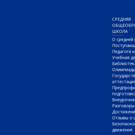
СРЕДНЯЯ
ОБЩЕОБР
ШКОЛА
О cредней
Поступаю
Педагоги 
Учебная д
Библиотек
Олимпиад
Государст
аттестаци
Предпрофи
подготовк
Внеурочна
Разговоры
Достижен
Отзывы о 
Безопасно
движения