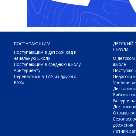
ПОСТУПАЮЩИМ
ДЕТСКИЙ 
ШКОЛА
Поступающим в детский сад и
начальную школу
О детском 
Поступающим в среднюю школу
школе
Абитуриенту
Поступаю
Перевестись в ТАУ из другого
Педагоги и
ВУЗа
Учебная д
Дистанцио
Библиотек
Внеурочна
Достижен
Отзывы ро
Безопасно
движения
Летний лаг