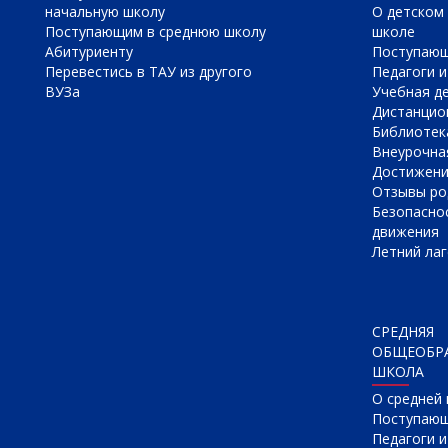
начальную школу
О детском 
Поступающим в среднюю школу
школе
Абитуриенту
Поступаю
Перевестись в ТАУ из другого
Педагоги и
ВУЗа
Учебная д
Дистанцио
Библиотек
Внеурочна
Достижен
Отзывы ро
Безопасно
движения
Летний лаг
СРЕДНЯЯ
ОБЩЕОБР
ШКОЛА
О cредней
Поступаю
Педагоги 