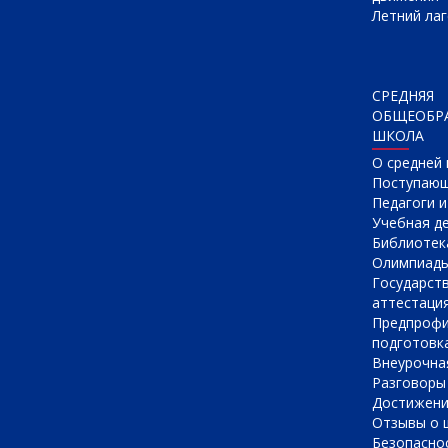
Летний лаг
СРЕДНЯЯ
ОБЩЕОБР
ШКОЛА
О cредней
Поступаю
Педагоги 
Учебная д
Библиотек
Олимпиад
Государст
аттестаци
Предпрофи
подготовк
Внеурочна
Разговоры
Достижен
Отзывы о 
Безопасно