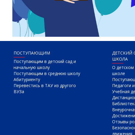
ПОСТУПАЮЩИМ
ДЕТСКИЙ 
ШКОЛА
Поступающим в детский сад и
начальную школу
О детском 
Поступающим в среднюю школу
школе
Абитуриенту
Поступаю
Перевестись в ТАУ из другого
Педагоги и
ВУЗа
Учебная д
Дистанцио
Библиотек
Внеурочна
Достижен
Отзывы ро
Безопасно
движения