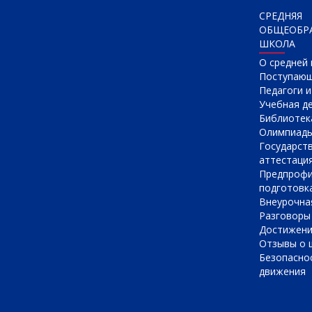
СРЕДНЯЯ
ОБЩЕОБР
ШКОЛА
О cредней
Поступаю
Педагоги 
Учебная д
Библиотек
Олимпиад
Государст
аттестаци
Предпрофи
подготовк
Внеурочна
Разговоры
Достижен
Отзывы о 
Безопасно
движения