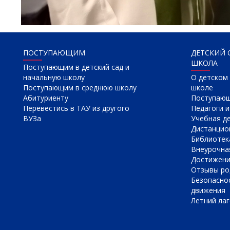
ПОСТУПАЮЩИМ
ДЕТСКИЙ 
ШКОЛА
Поступающим в детский сад и
начальную школу
О детском 
Поступающим в среднюю школу
школе
Абитуриенту
Поступаю
Перевестись в ТАУ из другого
Педагоги и
ВУЗа
Учебная д
Дистанцио
Библиотек
Внеурочна
Достижен
Отзывы ро
Безопасно
движения
Летний лаг