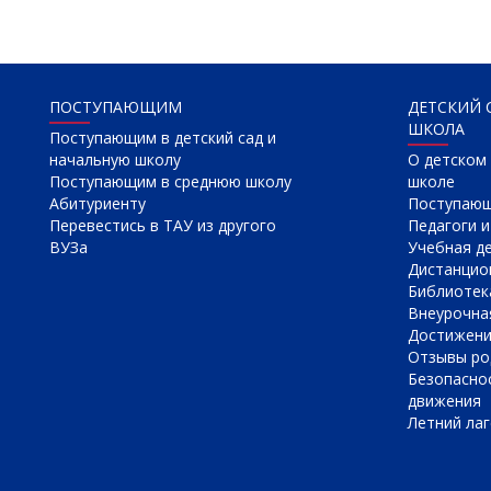
ПОСТУПАЮЩИМ
ДЕТСКИЙ 
ШКОЛА
Поступающим в детский сад и
начальную школу
О детском 
Поступающим в среднюю школу
школе
Абитуриенту
Поступаю
Перевестись в ТАУ из другого
Педагоги и
ВУЗа
Учебная д
Дистанцио
Библиотек
Внеурочна
Достижен
Отзывы ро
Безопасно
движения
Летний лаг