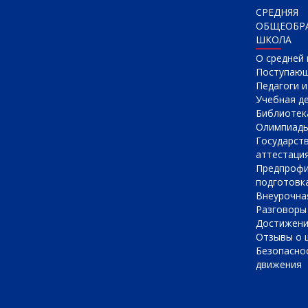
СРЕДНЯЯ
ОБЩЕОБР
ШКОЛА
О cредней
Поступаю
Педагоги 
Учебная д
Библиотек
Олимпиад
Государст
аттестаци
Предпрофи
подготовк
Внеурочна
Разговоры
Достижен
Отзывы о 
Безопасно
движения