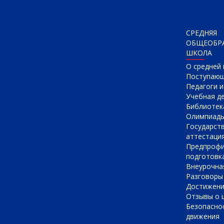
СРЕДНЯЯ
ОБЩЕОБР
ШКОЛА
О cредней
Поступаю
Педагоги 
Учебная д
Библиотек
Олимпиад
Государст
аттестаци
Предпрофи
подготовк
Внеурочна
Разговоры
Достижен
Отзывы о 
Безопасно
движения