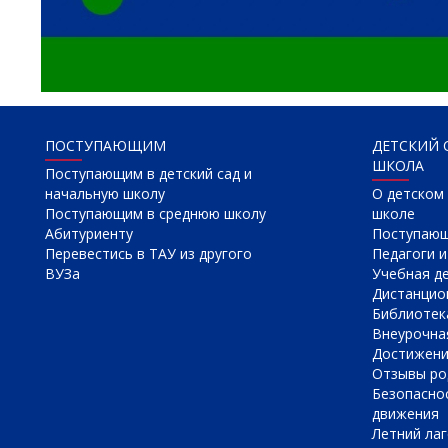
ПОСТУПАЮЩИМ
ДЕТСКИЙ 
ШКОЛА
Поступающим в детский сад и
начальную школу
О детском 
Поступающим в среднюю школу
школе
Абитуриенту
Поступаю
Перевестись в ТАУ из другого
Педагоги и
ВУЗа
Учебная д
Дистанцио
Библиотек
Внеурочна
Достижен
Отзывы ро
Безопасно
движения
Летний лаг