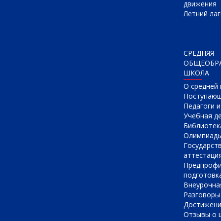
движения
Летний лаг
СРЕДНЯЯ
ОБЩЕОБР
ШКОЛА
О cредней
Поступаю
Педагоги 
Учебная д
Библиотек
Олимпиад
Государст
аттестаци
Предпрофи
подготовк
Внеурочна
Разговоры
Достижен
Отзывы о 