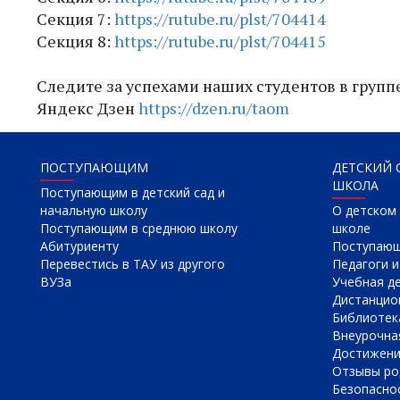
Секция 7:
https://rutube.ru/plst/704414
Секция 8:
https://rutube.ru/plst/704415
Следите за успехами наших студентов в групп
Яндекс Дзен
https://dzen.ru/taom
ПОСТУПАЮЩИМ
ДЕТСКИЙ 
ШКОЛА
Поступающим в детский сад и
начальную школу
О детском 
Поступающим в среднюю школу
школе
Абитуриенту
Поступаю
Перевестись в ТАУ из другого
Педагоги и
ВУЗа
Учебная д
Дистанцио
Библиотек
Внеурочна
Достижен
Отзывы ро
Безопасно