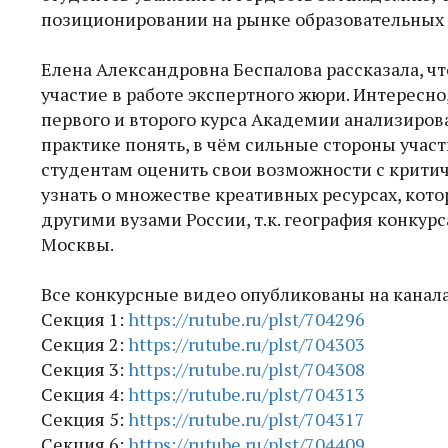
позиционировании на рынке образовательных 
Елена Александровна Беспалова рассказала, ч
участие в работе экспертного жюри. Интересно
первого и второго курса Академии анализиров
практике понять, в чём сильные стороны участ
студентам оценить свои возможности с критич
узнать о множестве креативных ресурсах, кот
другими вузами России, т.к. география конкур
Москвы.
Все конкурсные видео опубликованы на канала
Секция 1:
https://rutube.ru/plst/704296
Секция 2:
https://rutube.ru/plst/704303
Секция 3:
https://rutube.ru/plst/704308
Секция 4:
https://rutube.ru/plst/704313
Секция 5:
https://rutube.ru/plst/704317
Секция 6:
https://rutube.ru/plst/704409