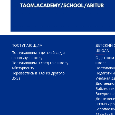
ПОСТУПАЮЩИМ
ДЕТСКИЙ 
ШКОЛА
Поступающим в детский сад и
начальную школу
О детском 
Поступающим в среднюю школу
школе
Абитуриенту
Поступаю
Перевестись в ТАУ из другого
Педагоги и
ВУЗа
Учебная д
Дистанцио
Библиотек
Внеурочна
Достижен
Отзывы ро
Безопасно
движения