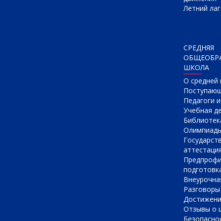
Летний лаг
СРЕДНЯЯ
ОБЩЕОБР
ШКОЛА
О cредней
Поступаю
Педагоги 
Учебная д
Библиотек
Олимпиад
Государст
аттестаци
Предпрофи
подготовк
Внеурочна
Разговоры
Достижен
Отзывы о 
Безопасно