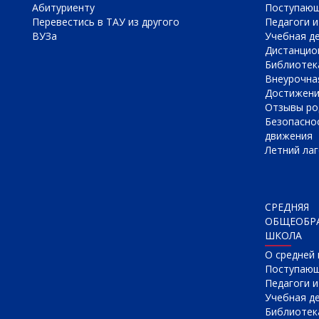
Абитуриенту
Поступаю
Перевестись в ТАУ из другого
Педагоги и
ВУЗа
Учебная д
Дистанцио
Библиотек
Внеурочна
Достижен
Отзывы ро
Безопасно
движения
Летний лаг
СРЕДНЯЯ
ОБЩЕОБР
ШКОЛА
О cредней
Поступаю
Педагоги 
Учебная д
Библиотек