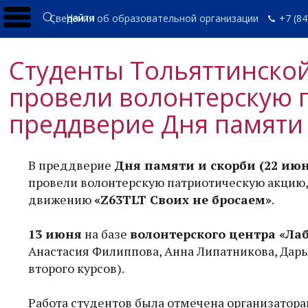
Найти
Сведения об образовательной организации
+7 (84
Студенты Тольяттинско
провели волонтерскую 
преддверие Дня памяти 
В преддверие
Дня памяти и скорби (22 ию
провели волонтерскую патриотическую акцию
движению
«Z63TLT Своих не бросаем»
.
13 июня
на базе
волонтерского центра «Ла
Анастасия Филиппова, Анна Липатникова, Дарь
второго курсов).
Работа студентов была отмечена организатор