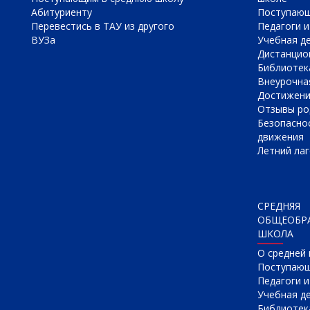
Абитуриенту
Поступаю
Перевестись в ТАУ из другого
Педагоги и
ВУЗа
Учебная д
Дистанцио
Библиотек
Внеурочна
Достижен
Отзывы ро
Безопасно
движения
Летний лаг
СРЕДНЯЯ
ОБЩЕОБР
ШКОЛА
О cредней
Поступаю
Педагоги 
Учебная д
Библиотек