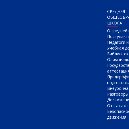
СРЕДНЯЯ
ОБЩЕОБР
ШКОЛА
О cредней
Поступаю
Педагоги 
Учебная д
Библиотек
Олимпиад
Государст
аттестаци
Предпрофи
подготовк
Внеурочна
Разговоры
Достижен
Отзывы о 
Безопасно
движения