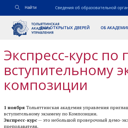
Найти
Сведения об образовательной орга
ДНИ ОТКРЫТЫХ ДВЕРЕЙ
ОБ АКАДЕМИ
Экспресс-курс по 
вступительному э
композиции
1 ноября
Тольяттинская академия управления приглаша
вступительному экзамену по Композиции.
Экспресс-курс
— это небольшой проверочный демо-экз
преподавателя.