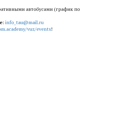
ративными автобусами (график по
е
:
info_tau@mail.ru
om.academy/vuz/events
!