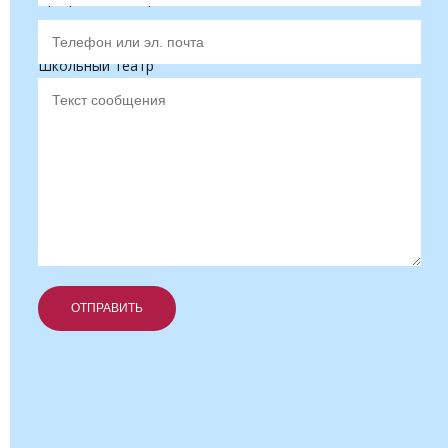
Школьное телевидение
Школьный театр
Об ответственности за содействие и участие в
террористической и экстремистской деятельности,
разжигании социальной, национальной
ОТПРАВИТЬ