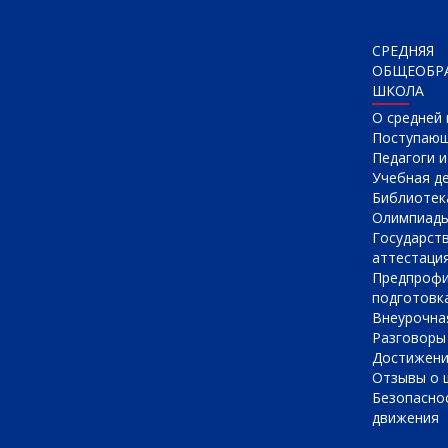
СРЕДНЯЯ
ОБЩЕОБР
ШКОЛА
О cредней
Поступаю
Педагоги 
Учебная д
Библиотек
Олимпиад
Государст
аттестаци
Предпрофи
подготовк
Внеурочна
Разговоры
Достижен
Отзывы о 
Безопасно
движения