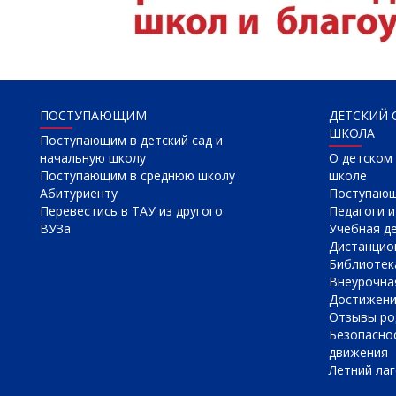
ПОСТУПАЮЩИМ
ДЕТСКИЙ 
ШКОЛА
Поступающим в детский сад и
начальную школу
О детском 
Поступающим в среднюю школу
школе
Абитуриенту
Поступаю
Перевестись в ТАУ из другого
Педагоги и
ВУЗа
Учебная д
Дистанцио
Библиотек
Внеурочна
Достижен
Отзывы ро
Безопасно
движения
Летний лаг