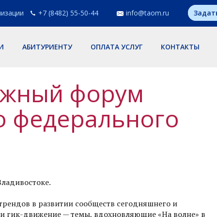
низации
+7 (8482) 55-50-44
info@taom.ru
Задат
И
АБИТУРИЕНТУ
ОПЛАТА УСЛУГ
КОНТАКТЫ
ёжный форум
о федерального
Владивостоке.
 трендов в развитии сообществ сегодняшнего и
 и гик-движение — темы, вдохновляющие «На волне» в