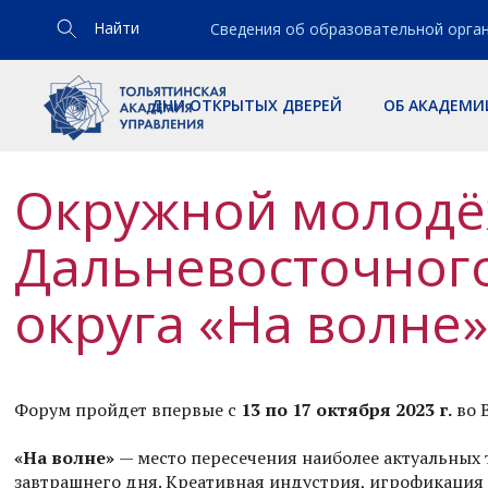
Найти
Сведения об образовательной орга
ДНИ ОТКРЫТЫХ ДВЕРЕЙ
ОБ АКАДЕМИ
Окружной молод
Дальневосточног
округа «На волне»
Форум пройдет впервые с
13 по 17 октября 2023 г.
во 
«На волне»
— место пересечения наиболее актуальных
завтрашнего дня. Креативная индустрия, игрофикация