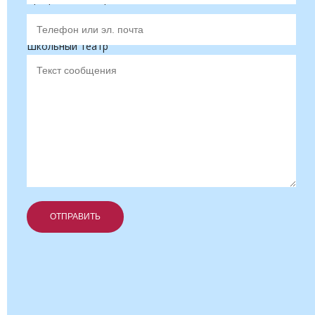
Школьное телевидение
Школьный театр
Об ответственности за содействие и участие в
террористической и экстремистской деятельности,
разжигании социальной, национальной
ОТПРАВИТЬ