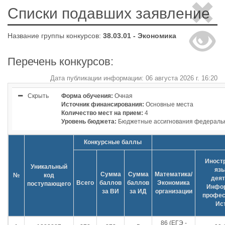
Списки подавших заявление
Название группы конкурсов:
38.03.01 - Экономика
Перечень конкурсов:
Дата публикации информации: 06 августа 2026 г. 16:20
Скрыть
Форма обучения:
Очная
Источник финансирования:
Основные места
Количество мест на прием:
4
Уровень бюджета:
Бюджетные ассигнования федераль
Конкурсные баллы
Иност
Уникальный
язы
Сумма
Сумма
Математика/
№
код
деят
Всего
баллов
баллов
Экономика
поступающего
Инфор
за ВИ
за ИД
организации
профес
Ис
86 (ЕГЭ -