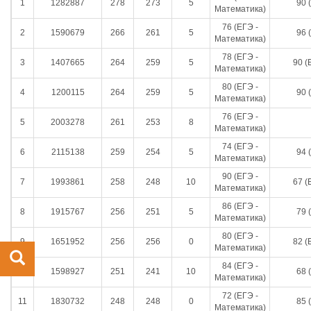
1
1282887
278
273
5
90 
Математика)
76 (ЕГЭ -
2
1590679
266
261
5
96 
Математика)
78 (ЕГЭ -
3
1407665
264
259
5
90 (
Математика)
80 (ЕГЭ -
4
1200115
264
259
5
90 
Математика)
76 (ЕГЭ -
5
2003278
261
253
8
Математика)
74 (ЕГЭ -
6
2115138
259
254
5
94 
Математика)
90 (ЕГЭ -
7
1993861
258
248
10
67 (
Математика)
86 (ЕГЭ -
8
1915767
256
251
5
79 
Математика)
80 (ЕГЭ -
9
1651952
256
256
0
82 (
Математика)
84 (ЕГЭ -
10
1598927
251
241
10
68 
Математика)
72 (ЕГЭ -
11
1830732
248
248
0
85 
Математика)